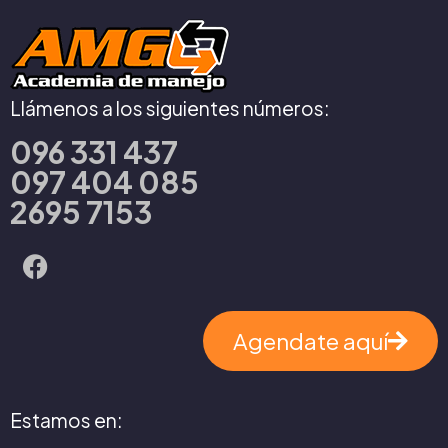
Llámenos a los siguientes números:
096 331 437
097 404 085
2695 7153
Agendate aquí
Estamos en: